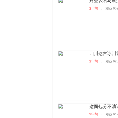
拜登谈哈马斯
2年前
/
阅读(
652
四川达古冰川
2年前
/
阅读(
623
这面包分不清
2年前
/
阅读(
617