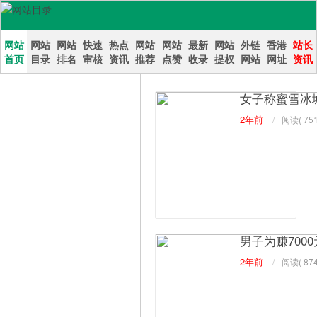
网站
网站
网站
快速
热点
网站
网站
最新
网站
外链
香港
站长
首页
目录
排名
审核
资讯
推荐
点赞
收录
提权
网站
网址
资讯
百科目录
女子称蜜雪冰
2年前
/
阅读(
751
男子为赚700
2年前
/
阅读(
874